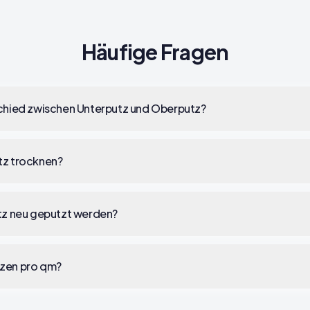
Häufige Fragen
schied zwischen Unterputz und Oberputz?
tz trocknen?
utz neu geputzt werden?
tzen pro qm?