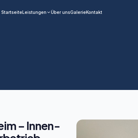
Startseite
Leistungen
Über uns
Galerie
Kontakt
eim – Innen-
rbetrieb