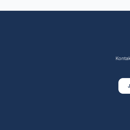
Hersteller. Ob Einfamilienhaus, Mehrfamilienhaus oder
Gewerbeimmobilie – wir haben die passende Lösung
für Sie.
Kontak