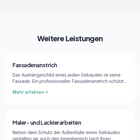
Weitere Leistungen
Fassadenanstrich
Das Aushängeschild eines jeden Gebäudes ist seine
Fassade. Ein professioneller Fassadenanstrich schützt
Ihr Haus vor Witterungseinflüssen, Feuchtigkeit und
Mehr erfahren
Schimmelbildung – und steigert gleichzeitig den Wert
Ihrer Immobilie. Als erfahrener Malerbetrieb in Bensheim
beraten wir Sie umfassend zu Materialien, Farben und
Techniken. Wir verarbeiten ausschließlich hochwertige
Farben und Putzsysteme namhafter Hersteller. Ob
Maler- und Lackierarbeiten
Einfamilienhaus, Mehrfamilienhaus oder
Gewerbeimmobilie – wir haben die passende Lösung
Neben dem Schutz der Außenhülle eines Gebäudes
für Sie.
gestalten wir auch den Innenbereich nach Ihren