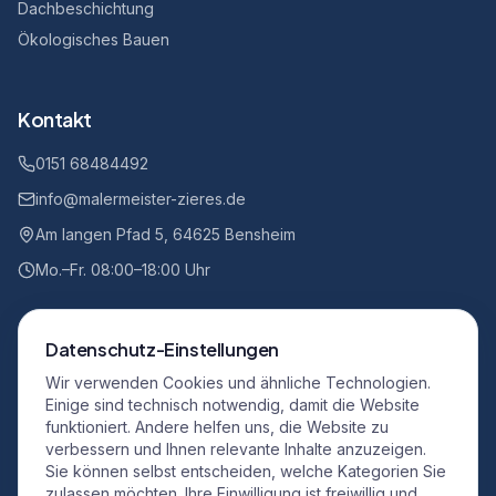
Dachbeschichtung
Ökologisches Bauen
Kontakt
0151 68484492
info@malermeister-zieres.de
Am langen Pfad 5, 64625 Bensheim
Mo.–Fr. 08:00–18:00 Uhr
Datenschutz-Einstellungen
Wir verwenden Cookies und ähnliche Technologien.
Google Maps Karte
Einige sind technisch notwendig, damit die Website
Mit dem Laden der Karte akzeptieren Sie die
funktioniert. Andere helfen uns, die Website zu
Datenschutzerklärung von Google. Es werden Daten an
verbessern und Ihnen relevante Inhalte anzuzeigen.
Google übertragen.
Sie können selbst entscheiden, welche Kategorien Sie
zulassen möchten. Ihre Einwilligung ist freiwillig und